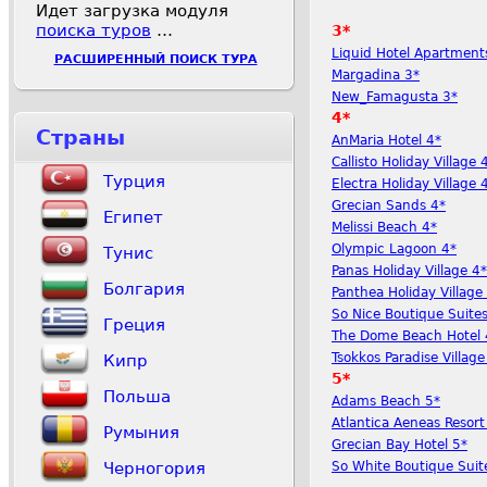
Идет загрузка модуля
поиска туров
…
3*
Liquid Hotel Apartment
РАСШИРЕННЫЙ ПОИСК ТУРА
Margadina 3*
New_Famagusta 3*
4*
Страны
AnMaria Hotel 4*
Callisto Holiday Village 
Турция
Electra Holiday Village 
Grecian Sands 4*
Египет
Melissi Beach 4*
Olympic Lagoon 4*
Тунис
Panas Holiday Village 4*
Болгария
Panthea Holiday Village
So Nice Boutique Suite
Греция
The Dome Beach Hotel 
Tsokkos Paradise Village
Кипр
5*
Польша
Adams Beach 5*
Atlantica Aeneas Resor
Румыния
Grecian Bay Hotel 5*
So White Boutique Suit
Черногория